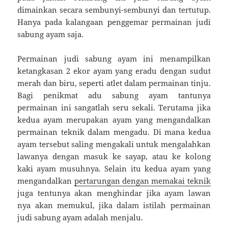
dimainkan secara sembunyi-sembunyi dan tertutup.
Hanya pada kalangaan penggemar permainan judi
sabung ayam saja.
Permainan judi sabung ayam ini menampilkan
ketangkasan 2 ekor ayam yang eradu dengan sudut
merah dan biru, seperti atlet dalam permainan tinju.
Bagi penikmat adu sabung ayam tantunya
permainan ini sangatlah seru sekali. Terutama jika
kedua ayam merupakan ayam yang mengandalkan
permainan teknik dalam mengadu. Di mana kedua
ayam tersebut saling mengakali untuk mengalahkan
lawanya dengan masuk ke sayap, atau ke kolong
kaki ayam musuhnya. Selain itu kedua ayam yang
mengandalkan
pertarungan dengan memakai teknik
juga tentunya akan menghindar jika ayam lawan
nya akan memukul, jika dalam istilah permainan
judi sabung ayam adalah menjalu.