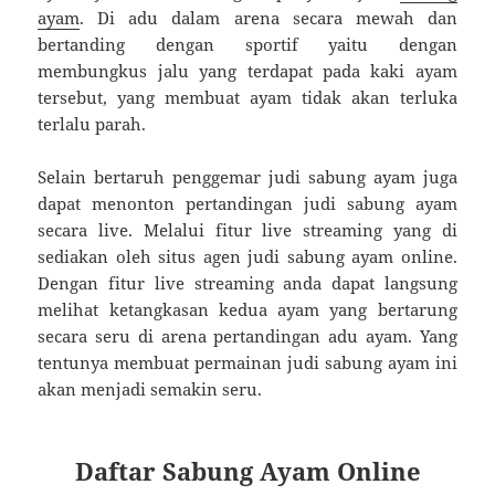
ayam
. Di adu dalam arena secara mewah dan
bertanding dengan sportif yaitu dengan
membungkus jalu yang terdapat pada kaki ayam
tersebut, yang membuat ayam tidak akan terluka
terlalu parah.
Selain bertaruh penggemar judi sabung ayam juga
dapat menonton pertandingan judi sabung ayam
secara live. Melalui fitur live streaming yang di
sediakan oleh situs agen judi sabung ayam online.
Dengan fitur live streaming anda dapat langsung
melihat ketangkasan kedua ayam yang bertarung
secara seru di arena pertandingan adu ayam. Yang
tentunya membuat permainan judi sabung ayam ini
akan menjadi semakin seru.
Daftar Sabung Ayam Online