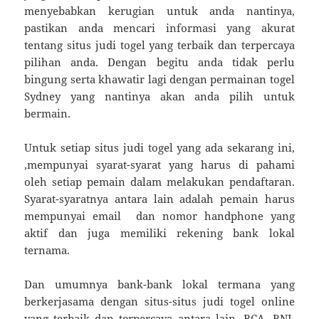
menyebabkan kerugian untuk anda nantinya,
pastikan anda mencari informasi yang akurat
tentang situs judi togel yang terbaik dan terpercaya
pilihan anda. Dengan begitu anda tidak perlu
bingung serta khawatir lagi dengan permainan togel
Sydney yang nantinya akan anda pilih untuk
bermain.
Untuk setiap situs judi togel yang ada sekarang ini,
,mempunyai syarat-syarat yang harus di pahami
oleh setiap pemain dalam melakukan pendaftaran.
Syarat-syaratnya antara lain adalah pemain harus
mempunyai email dan nomor handphone yang
aktif dan juga memiliki rekening bank lokal
ternama.
Dan umumnya bank-bank lokal termana yang
berkerjasama dengan situs-situs judi togel online
yang terbaik dan terpercaya antara lain, BCA, BNI,