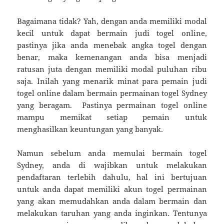
Bagaimana tidak? Yah, dengan anda memiliki modal
kecil untuk dapat bermain judi togel online,
pastinya jika anda menebak angka togel dengan
benar, maka kemenangan anda bisa menjadi
ratusan juta dengan memiliki modal puluhan ribu
saja. Inilah yang menarik minat para pemain judi
togel online dalam bermain permainan togel Sydney
yang beragam. Pastinya permainan togel online
mampu memikat setiap pemain untuk
menghasilkan keuntungan yang banyak.
Namun sebelum anda memulai bermain togel
Sydney, anda di wajibkan untuk melakukan
pendaftaran terlebih dahulu, hal ini bertujuan
untuk anda dapat memiliki akun togel permainan
yang akan memudahkan anda dalam bermain dan
melakukan taruhan yang anda inginkan. Tentunya