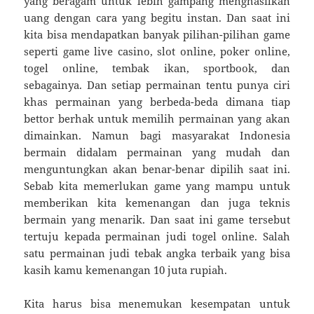
yang beragam untuk lebih gampang menghasilkan
uang dengan cara yang begitu instan. Dan saat ini
kita bisa mendapatkan banyak pilihan-pilihan game
seperti game live casino, slot online, poker online,
togel online, tembak ikan, sportbook, dan
sebagainya. Dan setiap permainan tentu punya ciri
khas permainan yang berbeda-beda dimana tiap
bettor berhak untuk memilih permainan yang akan
dimainkan. Namun bagi masyarakat Indonesia
bermain didalam permainan yang mudah dan
menguntungkan akan benar-benar dipilih saat ini.
Sebab kita memerlukan game yang mampu untuk
memberikan kita kemenangan dan juga teknis
bermain yang menarik. Dan saat ini game tersebut
tertuju kepada permainan judi togel online. Salah
satu permainan judi tebak angka terbaik yang bisa
kasih kamu kemenangan 10 juta rupiah.
Kita harus bisa menemukan kesempatan untuk