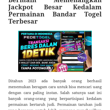
Jackpot Besar Kedalam
Permainan Bandar Togel
Terbesar
Ditahun 2023 ada banyak orang berhasil
menemukan beragam cara untuk bisa mencari uang
dengan cara paling instan. Salah satunya saat ini
banyak orang-orang yang berpartisipasi kedalam
permainan bertaruh judi. Permainan taruhan judi