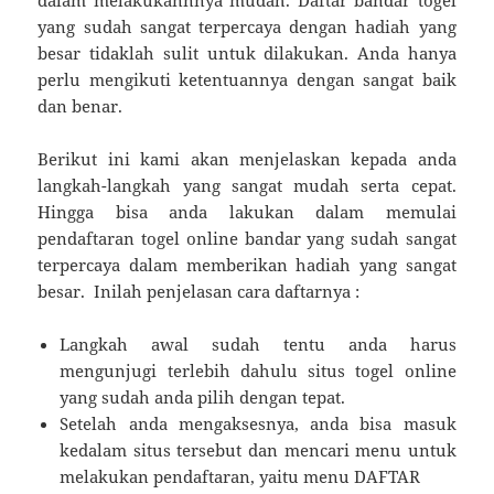
yang sudah sangat terpercaya dengan hadiah yang
besar tidaklah sulit untuk dilakukan. Anda hanya
perlu mengikuti ketentuannya dengan sangat baik
dan benar.
Berikut ini kami akan menjelaskan kepada anda
langkah-langkah yang sangat mudah serta cepat.
Hingga bisa anda lakukan dalam memulai
pendaftaran togel online bandar yang sudah sangat
terpercaya dalam memberikan hadiah yang sangat
besar. Inilah penjelasan cara daftarnya :
Langkah awal sudah tentu anda harus
mengunjugi terlebih dahulu situs togel online
yang sudah anda pilih dengan tepat.
Setelah anda mengaksesnya, anda bisa masuk
kedalam situs tersebut dan mencari menu untuk
melakukan pendaftaran, yaitu menu DAFTAR