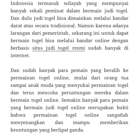
Indonesia termasuk wilayah yang mempunyai
banyak sekali peminat dalam bermain judi togel.
Dan dulu judi togel bisa dimainkan melalui bandar
darat atau secara tradisional. Namun karena adanya
larangan dari pemerintah, sekarang ini untuk dapat
bermain togel bisa melalui bandar online dengan
berbasis
situs judi togel resmi
sudah banyak di
internet.
Dan sudah banyak para pemain yang beralih ke
permainan togel online, mulai dari orang tua
sampai anak muda yang menyukai permainan togel
dan terus mencoba peruntungan mereka dalam
bermain togel online. Semakin banyak para pemain
yang bermain judi togel online merupakan bukti
bahwa permainan togel online sangatlah
menyenangkan dan mampu memberikan
keuntungan yang berlipat ganda.