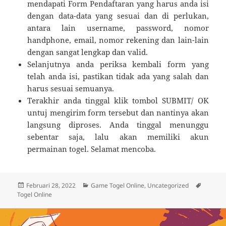
mendapati Form Pendaftaran yang harus anda isi
dengan data-data yang sesuai dan di perlukan,
antara lain username, password, nomor
handphone, email, nomor rekening dan lain-lain
dengan sangat lengkap dan valid.
Selanjutnya anda periksa kembali form yang
telah anda isi, pastikan tidak ada yang salah dan
harus sesuai semuanya.
Terakhir anda tinggal klik tombol SUBMIT/ OK
untuj mengirim form tersebut dan nantinya akan
langsung diproses. Anda tinggal menunggu
sebentar saja, lalu akan memiliki akun
permainan togel. Selamat mencoba.
Diposkan
Kategori
Tag
Februari 28, 2022
Game Togel Online
,
Uncategorized
pada
Togel Online