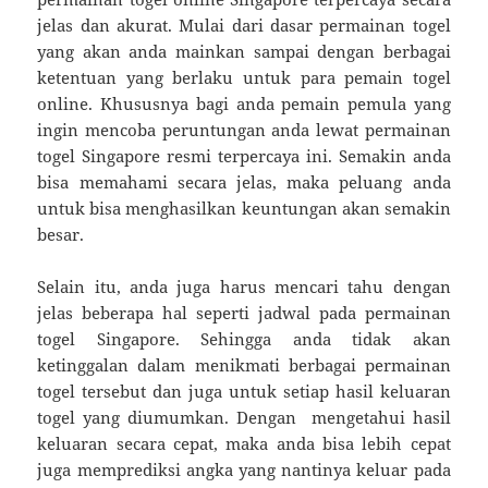
jelas dan akurat. Mulai dari dasar permainan togel
yang akan anda mainkan sampai dengan berbagai
ketentuan yang berlaku untuk para pemain togel
online. Khususnya bagi anda pemain pemula yang
ingin mencoba peruntungan anda lewat permainan
togel Singapore resmi terpercaya ini. Semakin anda
bisa memahami secara jelas, maka peluang anda
untuk bisa menghasilkan keuntungan akan semakin
besar.
Selain itu, anda juga harus mencari tahu dengan
jelas beberapa hal seperti jadwal pada permainan
togel Singapore. Sehingga anda tidak akan
ketinggalan dalam menikmati berbagai permainan
togel tersebut dan juga untuk setiap hasil keluaran
togel yang diumumkan. Dengan mengetahui hasil
keluaran secara cepat, maka anda bisa lebih cepat
juga memprediksi angka yang nantinya keluar pada