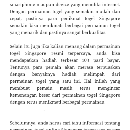
smartphone maupun device yang memiliki internet.
Dengan permainan togel yang semakin mudah dan
cepat, pastinya para penikmat togel Singapore
semakin bisa menikmati berbagai permainan togel
yang menarik dan pastinya sangat berkualitas.
Selain itu juga jika kalian menang dalam permainan
togel Singapore resmi terpercaya, anda bisa
mendapatkan hadiah terbesar 10jt pasti bayar.
Tentunya para pemain akan merasa terpuaskan
dengan banyaknya hadiah melimpah dari
permainan togel yang satu ini. Hal inilah yang
membuat pemain masih terus mengincar
kemenangan besar dari permainan togel Singapore
dengan terus menikmati berbagai permainan
.
Sebelumnya, anda harus cari tahu informasi tentang
permainan togel online Singapore terpercaya secara