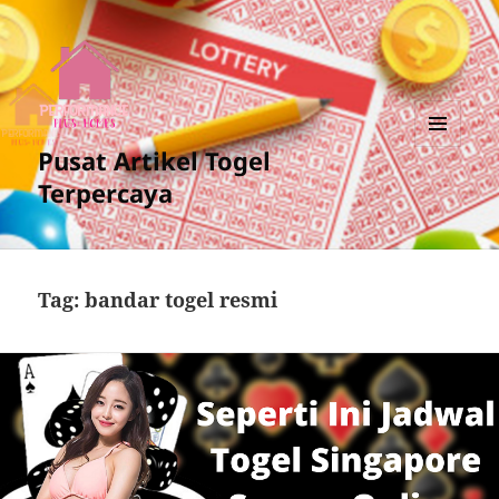
Pusat Artikel Togel
MENU
DAN
Terpercaya
WIDGET
Tag:
bandar togel resmi