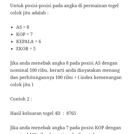
Untuk posisi-posisi pada angka di permainan togel
colok jitu adalah :
AS = 8
KOP = 7
KEPALA = 6
EKOR = 5
Jika anda menebak angka 8 pada posisi AS dengan
nominal 100 ribu, berarti anda dinyatakan menang
dan perhitungannya 100 ribu + ( index kemenangan
colok jitu )
Contoh 2 :
Hasil keluaran togel 4D : 8765
Jika anda menebak angka 7 pada posisi KOP dengan