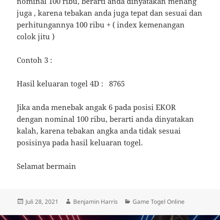
nominal 100 ribu, berarti anda dinyatakan menang
juga , karena tebakan anda juga tepat dan sesuai dan
perhitungannya 100 ribu + ( index kemenangan
colok jitu )
Contoh 3 :
Hasil keluaran togel 4D : 8765
Jika anda menebak angak 6 pada posisi EKOR
dengan nominal 100 ribu, berarti anda dinyatakan
kalah, karena tebakan angka anda tidak sesuai
posisinya pada hasil keluaran togel.
Selamat bermain
Diposkan
Penulis
Kategori
Juli 28, 2021
Benjamin Harris
Game Togel Online
pada